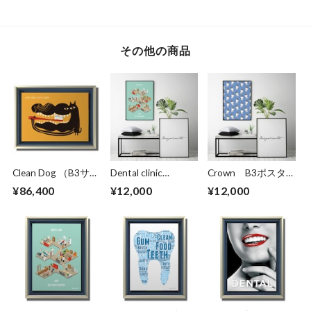
その他の商品
Clean Dog （B3サイ
Dental clinic
Crown B3ポスタ
ズ）・立体額入り
(isometric) B3ポス
ー（フレーム入り）
¥86,400
¥12,000
¥12,000
ター（フレーム入
り）