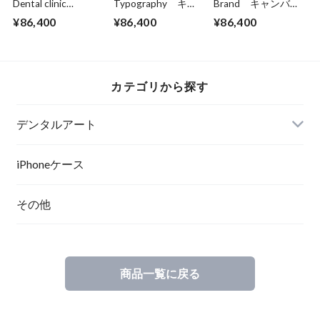
Dental clinic
Typography キャ
Brand キャンバス
(isometric) キャン
ンバスプリント
プリント（B3サイ
¥86,400
¥86,400
¥86,400
バスプリント（B3
（B3サイズ）・立
ズ）・立体額入り
サイズ）・立体額入
体額入り
り
カテゴリから探す
デンタルアート
ポスター
iPhoneケース
その他
ポスターフレーム
キャンバスプリント
商品一覧に戻る
キャンバスプリント（立体額縁入り）