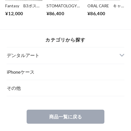
Fantasy B3ポスタ
STOMATOLOGY
ORAL CARE キャ
ー（フレーム入り）
キャンバスプリント
ンバスプリント
¥12,000
¥86,400
¥86,400
（B3サイズ）・立
（B3サイズ）・立
体額入り
体額入り
カテゴリから探す
デンタルアート
ポスター
iPhoneケース
その他
ポスターフレーム
キャンバスプリント
商品一覧に戻る
キャンバスプリント（立体額縁入り）