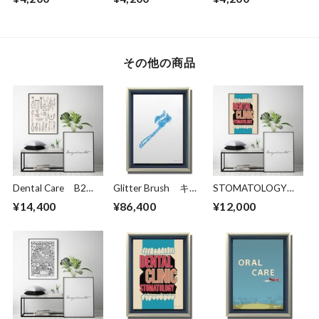
その他の商品
Dental Care B2ポ
Glitter Brush キャ
STOMATOLOGY
スター（フレーム入
ンバスプリント
B3ポスター（フレ
¥14,400
¥86,400
¥12,000
り）
（B3サイズ）・立
ーム入り）
体額入り