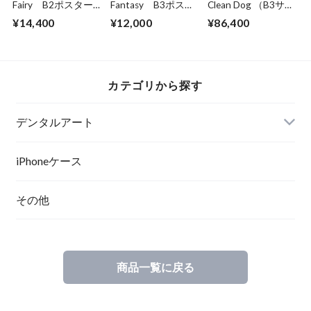
Fairy B2ポスター
Fantasy B3ポスタ
Clean Dog （B3サイ
（フレーム入り）
ー（フレーム入り）
ズ）・立体額入り
¥14,400
¥12,000
¥86,400
カテゴリから探す
デンタルアート
ポスター
iPhoneケース
その他
ポスターフレーム
キャンバスプリント
商品一覧に戻る
キャンバスプリント（立体額縁入り）