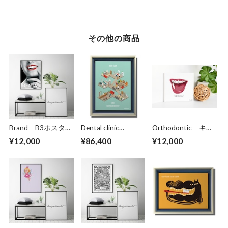
その他の商品
Brand B3ポスター
Dental clinic
Orthodontic キャ
（フレーム入り）
(isometric) キャン
ンバスプリント（ス
¥12,000
¥86,400
¥12,000
バスプリント（B3
クエアS1サイズ・
サイズ）・立体額入
木製パネル貼り）
り