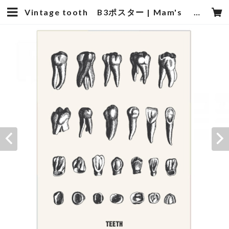
Vintage tooth B3ポスター | Mam's 医院向け・歯科医院向けのデザイン雑貨の販売