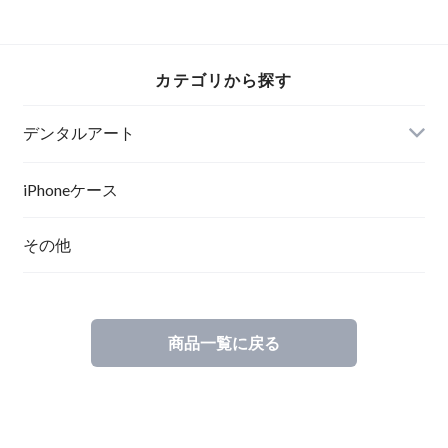
体額入り
体額入り
カテゴリから探す
デンタルアート
ポスター
iPhoneケース
その他
ポスターフレーム
キャンバスプリント
商品一覧に戻る
キャンバスプリント（立体額縁入り）