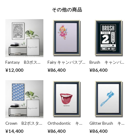
その他の商品
Fantasy B3ポスタ
Fairy キャンバスプ
Brush キャンバス
ー（フレーム入り）
リント（B3サイ
プリント（B3サイ
¥12,000
¥86,400
¥86,400
ズ）・立体額入り
ズ）・立体額入り
Crown B2ポスタ
Orthodontic キャ
Glitter Brush キャ
ー（フレーム入り）
ンバスプリント
ンバスプリント
¥14,400
¥86,400
¥86,400
（B3サイズ）・立
（B3サイズ）・立