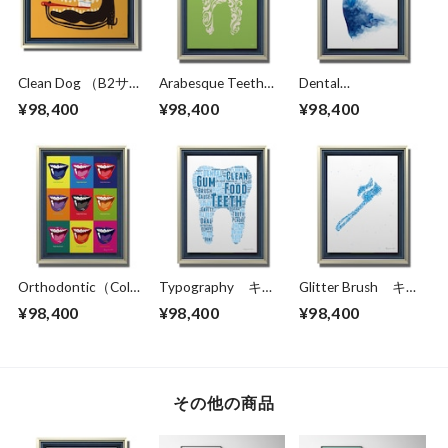
Clean Dog （B2サイ
Arabesque Teeth
Dental
ズ）・立体額入り
（B2サイズ）・立
Goddess（B2サイ
¥98,400
¥98,400
¥98,400
体額入り
ズ）・立体額入り
Orthodontic（Color
Typography キャ
Glitter Brush キャ
）キャンバスプリン
ンバスプリント
ンバスプリント
¥98,400
¥98,400
¥98,400
ト（B2サイズ）・
（B2サイズ）・立
（B2サイズ）・立
立体額入り
体額入り
体額入り
その他の商品