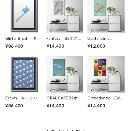
Glitter Brush キャ
Fantasy B2ポスタ
Dental clinic
ンバスプリント
ー（フレーム入り）
(isometric) B3ポス
¥86,400
¥14,400
¥12,000
（B3サイズ）・立
ター（フレーム入
体額入り
り）
Crown キャンバス
ORAL CARE B2ポス
Orthodontic（Color
プリント（B3サイ
ター（フレーム入
）B2ポスター（フ
¥86,400
¥14,400
¥14,400
ズ）・立体額入り
り）
レーム入り）