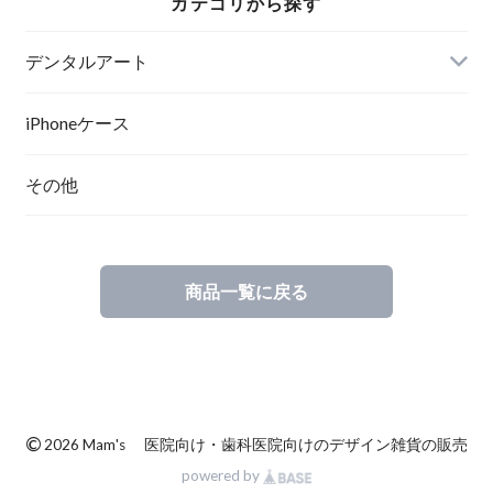
カテゴリから探す
デンタルアート
ポスター
iPhoneケース
その他
ポスターフレーム
キャンバスプリント
商品一覧に戻る
キャンバスプリント（立体額縁入り）
©
2026 Mam's 医院向け・歯科医院向けのデザイン雑貨の販売
powered by