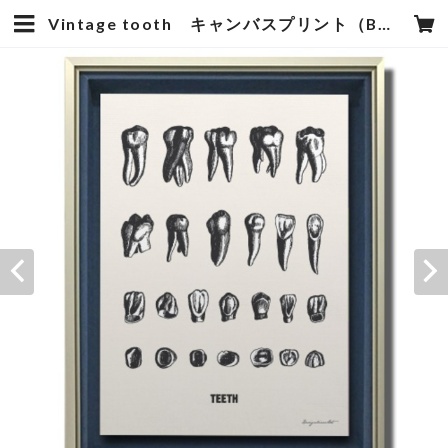
Vintage tooth キャンバスプリント（B2サイズ）・立体額入り | Mam's 医院向け・歯科医院向けのデザイン雑貨の販売