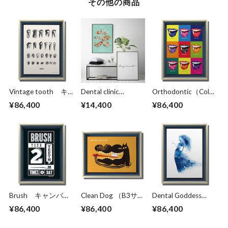
その他の商品
Vintage tooth キ
Dental clinic
Orthodontic（Color
ャンバスプリント
(isometric) B2ポス
）キャンバスプリン
¥86,400
¥14,400
¥86,400
（B3サイズ）・立
ター（フレーム入
ト（B3サイズ）・
体額入り
り）
立体額入り
Brush キャンバス
Clean Dog （B3サイ
Dental Goddess
プリント（B3サイ
ズ）・立体額入り
（B3サイズ）・立
¥86,400
¥86,400
¥86,400
ズ）・立体額入り
体額入り