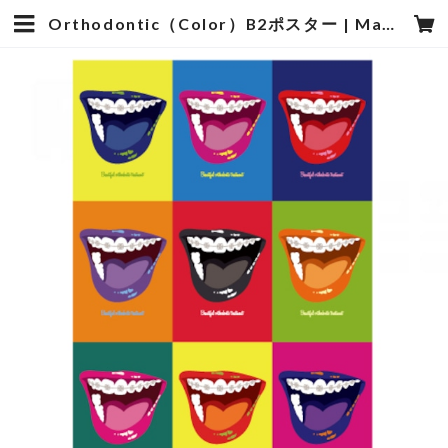
Orthodontic（Color）B2ポスター | Mam's 医院向け・歯科医院向けのデザイン雑貨の販売