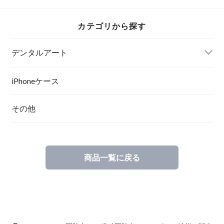
カテゴリから探す
デンタルアート
ポスター
iPhoneケース
その他
ポスターフレーム
キャンバスプリント
商品一覧に戻る
キャンバスプリント（立体額縁入り）