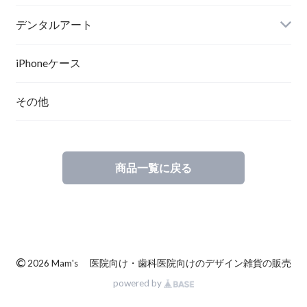
デンタルアート
ポスター
iPhoneケース
その他
ポスターフレーム
キャンバスプリント
商品一覧に戻る
キャンバスプリント（立体額縁入り）
©
2026 Mam's 医院向け・歯科医院向けのデザイン雑貨の販売
powered by