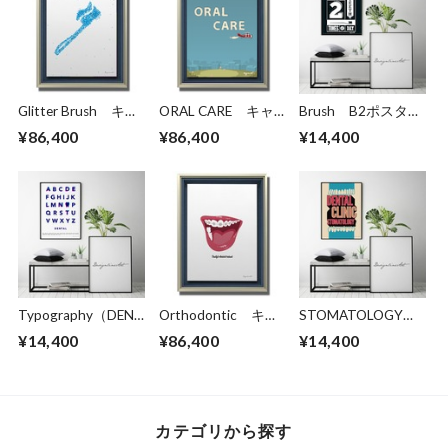
Glitter Brush キャ
ORAL CARE キャ
Brush B2ポスター
ンバスプリント
ンバスプリント
（フレーム入り）
¥86,400
¥86,400
¥14,400
（B3サイズ）・立
（B3サイズ）・立
体額入り
体額入り
Typography（DENT
Orthodontic キャ
STOMATOLOGY
AL） B2ポスター
ンバスプリント
B2ポスター（フレ
¥14,400
¥86,400
¥14,400
（フレーム入り）
（B3サイズ）・立
ーム入り）
体額入り
カテゴリから探す